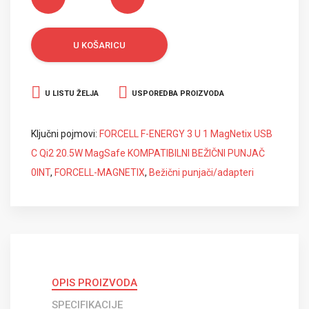
U KOŠARICU
U LISTU ŽELJA
USPOREDBA PROIZVODA
Ključni pojmovi:
FORCELL F-ENERGY 3 U 1 MagNetix USB
C Qi2 20.5W MagSafe KOMPATIBILNI BEŽIČNI PUNJAČ
0INT
,
FORCELL-MAGNETIX
,
Bežični punjači/adapteri
OPIS PROIZVODA
SPECIFIKACIJE