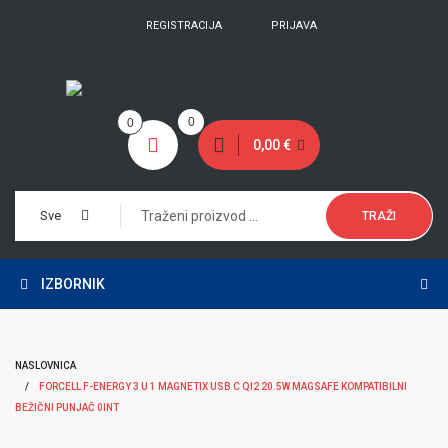
REGISTRACIJA
PRIJAVA
0
0
0,00 €
Sve
TRAŽI
IZBORNIK
NASLOVNICA
FORCELL F-ENERGY 3 U 1 MAGNETIX USB C QI2 20.5W MAGSAFE KOMPATIBILNI
BEŽIČNI PUNJAČ 0INT