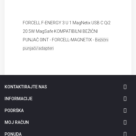
FORCELL F-ENERGY 3 U 1 MagNetix USB C Qi2
20.5W MagSafe KOMPATIBILNI BEŽIČNI
PUNJAČ 0INT - FORCELL-MAGNETIX -
Bežični
punjači/adapteri
KONTAKTIRAJTE NAS
INFORMACIJE
PODRŠKA
MOJ RAČUN
PONUDA