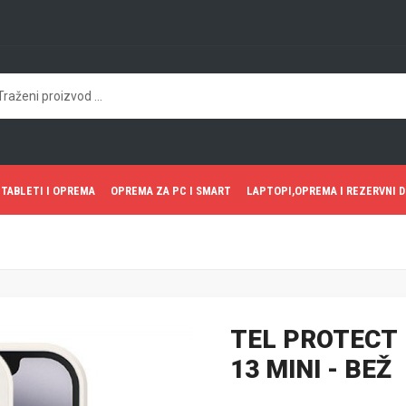
TABLETI I OPREMA
OPREMA ZA PC I SMART
LAPTOPI,OPREMA I REZERVNI D
TEL PROTECT
13 MINI - BEŽ