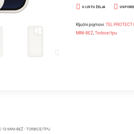
U LISTU ŽELJA
USPORE
Ključni pojmovi:
TEL PROTECT M
MINI-BEŽ
,
Torbice/tpu
E-13-MINI-BEŽ - TORBICE/TPU