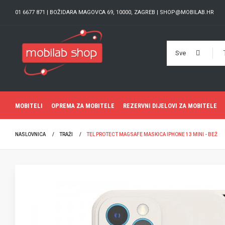
01 6677 871 | BOŽIDARA MAGOVCA 69, 10000, ZAGREB | SHOP@MOBILAB.HR
Sve
MOBITELI
OPREMA ZA MOBITELE
REZERVNI DIJELOVI ZA MOBITELE
NASLOVNICA
TRAŽI
TEL PROTECT MAGSAFE MASKICA IPHONE 13 MINI - BEŽ