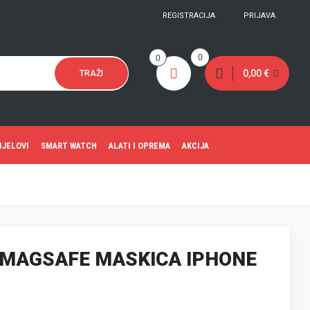
REGISTRACIJA
PRIJAVA
0
0
0,00 €
TRAŽI
IJELOVI
SMART WATCH
ALATI I OPREMA
AKCIJA
 MAGSAFE MASKICA IPHONE