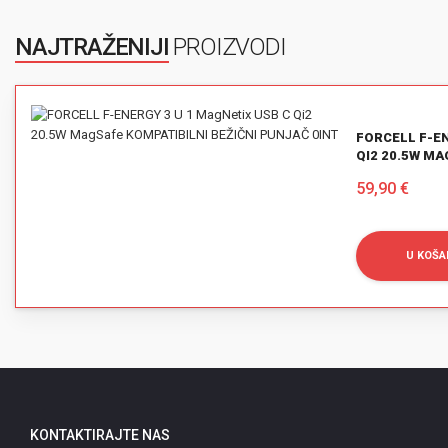
NAJTRAŽENIJI
PROIZVODI
FORCELL F-EN
QI2 20.5W MA
PUNJAČ 0INT
MOTOROLA BABYPHONE
59,90 €
VM483 2.8"+TB
FORCELL F-ENERGY
C259 KABEL TYPE C NA
149,00 €
LIGHTNING PD 3A 27W
13,90 €
U KOŠA
1,2 M
U KOŠARICU
U KOŠARICU
KONTAKTIRAJTE NAS