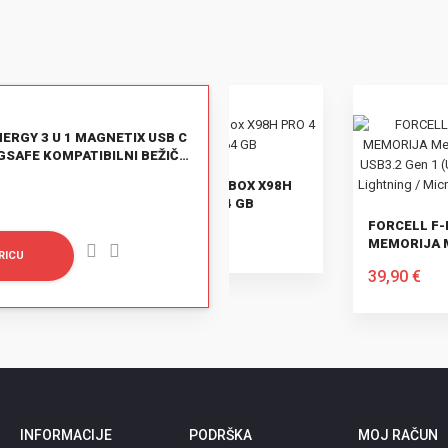
ERGY 3 U 1 MAGNETIX USB C
GSAFE KOMPATIBILNI BEŽIČNI
ANDROID TV BOX X98H
PRO 4 GB / 64 GB
FORCELL F-DATA USB
84,90 €
MEMORIJA METAL QUAD
RICU
128GB USB3.2 GEN 1
U KOŠARICU
39,90 €
(USB A / TYPE C /
LIGHTNING / MICRO
U KOŠARICU
USB) SREBRNI
INFORMACIJE
PODRŠKA
MOJ RAČUN