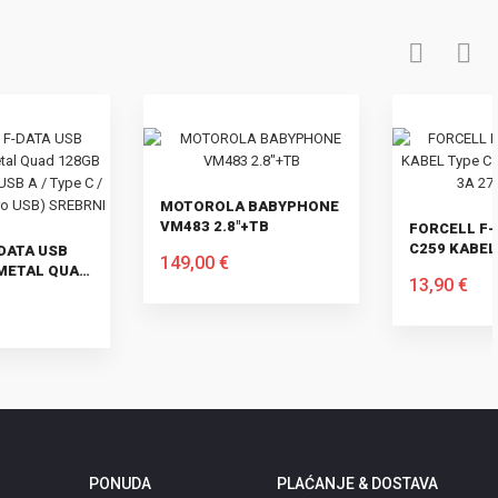
MOTOROLA BABYPHONE
VM483 2.8"+TB
FORCELL F-ENERGY
C259 KABEL TYPE C NA
149,00 €
LIGHTNING PD 3A 27W
13,90 €
1,2 M
U KOŠARICU
U KOŠARICU
PONUDA
PLAĆANJE & DOSTAVA