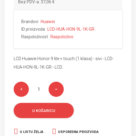
Bez PDV-a: 37,06 €
Brandovi
Huawei
ID proizvoda
LCD-HUA-HON-9L-1K-GR
Raspoloživost
Raspoloživo
LCD Huawei Honor 9 lite + touch (1.klasa) - sivi - LCD-
HUA-HON-9L-1K-GR - LCD..
U KOŠARICU
U LISTU ŽELJA
USPOREDBA PROIZVODA