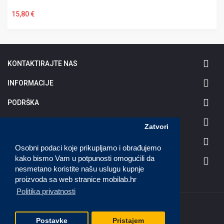
15,80 €
U KOŠARICU
KONTAKTIRAJTE NAS
INFORMACIJE
PODRŠKA
MOJ RAČUN
Zatvori
PONUDA
Osobni podaci koje prikupljamo i obrađujemo
kako bismo Vam u potpunosti omogućili da
PLAĆANJE & DOSTAVA
nesmetano koristite našu uslugu kupnje
proizvoda sa web stranice mobilab.hr
Politika privatnosti
Sva prava Mobilab © 2020 | Web dizajn
iDEAL MEDIA
Postavke
Pristajem