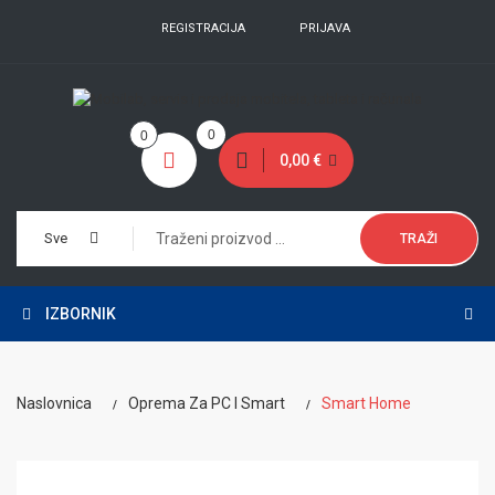
REGISTRACIJA
PRIJAVA
0
0
0,00 €
Sve
TRAŽI
IZBORNIK
Naslovnica
Oprema Za PC I Smart
Smart Home