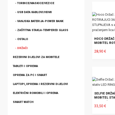
- TORBICE/MASKICE/VEZICE
- USB DATA KABLOVI/HDMI
- VANJSKA BATERIJA-POWER BANK
- ZAŠTITNA STAKLA-TEMPERED GLASS
HOCO DRŽAČ
- OSTALO
MOBITEL RO
360 STUPNJE
- DRŽAČI
AUTOMATSK
28,90 €
PRAĆENJEM L
REZERVNI DIJELOVI ZA MOBITELE
U KOŠARICU
TABLETI I OPREMA
OPREMA ZA PC I SMART
LAPTOPI,OPREMA I REZERVNI DIJELOVI
ELEKTRIČNI ROMOBILI I OPREMA
SELFIE DRŽA
MOBITEL STA
RING 13" TRI
SMART WATCH
33,50 €