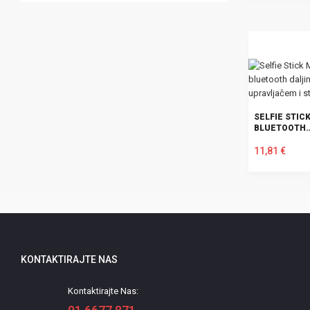
U KOŠARICU
SELFIE STICK
BLUETOOTH
DALJINSKIM
UPRAVLJAČE
11,81 €
STATIVOM - 
U KOŠARICU
KONTAKTIRAJTE NAS
Kontaktirajte Nas: