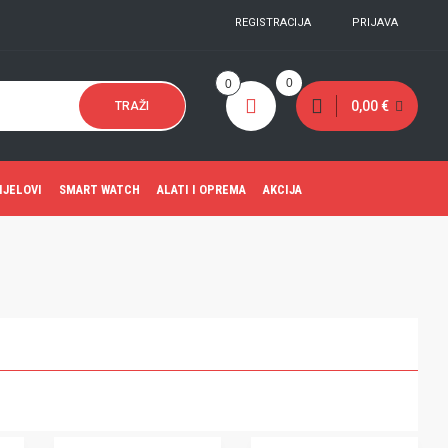
REGISTRACIJA
PRIJAVA
0
0
0,00 €
TRAŽI
IJELOVI
SMART WATCH
ALATI I OPREMA
AKCIJA