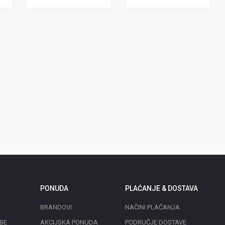
STATIVOM - P70
STATIVOM - P40
U KOŠARICU
U KOŠARICU
PONUDA
PLAĆANJE & DOSTAVA
BRANDOVI
NAČINI PLAĆANJA
BE
AKCIJSKA PONUDA
PODRUČJE DOSTAVE