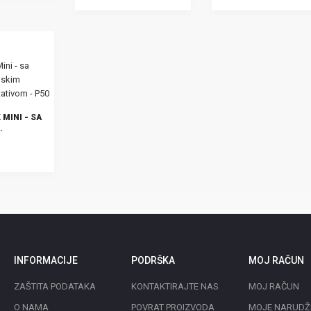
STATIVOM - P60
U KOŠARICU
U KOŠARICU
 MINI - SA
M I
P50
INFORMACIJE
PODRŠKA
MOJ RAČUN
ZAŠTITA PODATAKA
KONTAKTIRAJTE NAS
MOJ RAČUN
O NAMA
POVRAT PROIZVODA
MOJE NARUDŽ