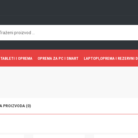
TABLETI I OPREMA
OPREMA ZA PC I SMART
LAPTOPI,OPREMA I REZERVNI D
 PROIZVODA (0)