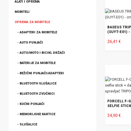
ALATI I OPREMA
MOBITELI
OPREMA ZA MOBITELE
BASEUS TRIP
(SUYT-E01) -
- ADAPTERI ZA MOBITELE
26,41 €
- AUTO PUNJAČI
- AUTO/MOTO I BICIKL DRŽAČI
U KOŠARICU
- BATERIJE ZA MOBITELE
- BEŽIČNI PUNJAČI/ADAPTERI
- BLUETOOTH SLUŠALICE
- BLUETOOTH ZVUČNICI
FORCELL F-G
- KUĆNI PUNJAČI
SELFIE STICK
DALJINSKI U
- MEMORIJSKE KARTICE
TRIPOD - CR
34,90 €
- SLUŠALICE
U KOŠARICU