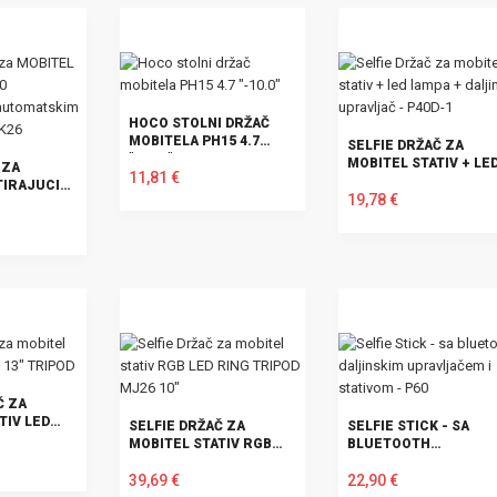
HOCO STOLNI DRŽAČ
MOBITELA PH15 4.7
SELFIE DRŽAČ ZA
"-10.0"
MOBITEL STATIV + LE
 ZA
11,81 €
LAMPA + DALJINSKI
TIRAJUCI
UPRAVLJAČ - P40D-1
19,78 €
VA S
IM
U KOŠARICU
ICA K26
U KOŠARICU
Č ZA
TIV LED
SELFIE DRŽAČ ZA
SELFIE STICK - SA
POD
MOBITEL STATIV RGB
BLUETOOTH
LED RING TRIPOD MJ26
DALJINSKIM
10"
39,69 €
UPRAVLJAČEM I
22,90 €