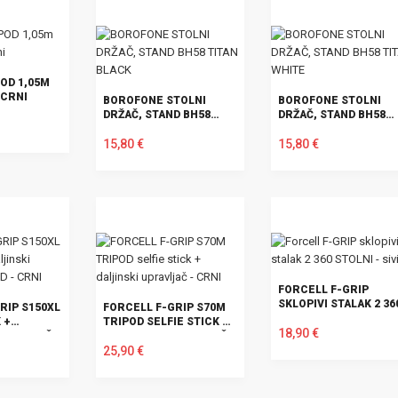
OD 1,05M
 CRNI
BOROFONE STOLNI
BOROFONE STOLNI
DRŽAČ, STAND BH58
DRŽAČ, STAND BH58
TITAN BLACK
TITAN WHITE
15,80 €
15,80 €
U KOŠARICU
U KOŠARICU
FORCELL F-GRIP
SKLOPIVI STALAK 2 36
RIP S150XL
FORCELL F-GRIP S70M
STOLNI - SIVI
 +
TRIPOD SELFIE STICK +
18,90 €
PRAVLJAČ
DALJINSKI UPRAVLJAČ -
NI
CRNI
25,90 €
U KOŠARICU
U KOŠARICU