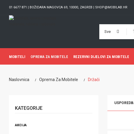
01 6677 871 | BOŽIDARA MAGOVCA 69, 10000, ZAGREB | SHOP@MOBILAB.HR
Sve
MOBITELI
OPREMA ZA MOBITELE
REZERVNI DIJELOVI ZA MOBITELE
Naslovnica
Oprema Za Mobitele
Držači
USPOREDBA
KATEGORIJE
AKCIJA